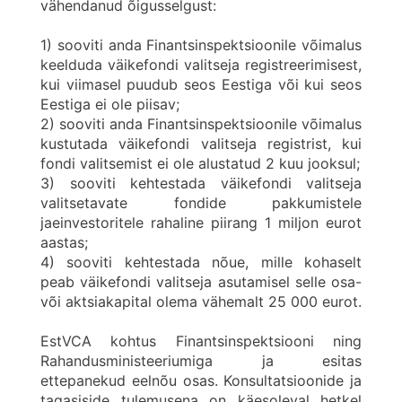
vähendanud õigusselgust:
1) sooviti anda Finantsinspektsioonile võimalus
keelduda väikefondi valitseja registreerimisest,
kui viimasel puudub seos Eestiga või kui seos
Eestiga ei ole piisav;
2) sooviti anda Finantsinspektsioonile võimalus
kustutada väikefondi valitseja registrist, kui
fondi valitsemist ei ole alustatud 2 kuu jooksul;
3) sooviti kehtestada väikefondi valitseja
valitsetavate fondide pakkumistele
jaeinvestoritele rahaline piirang 1 miljon eurot
aastas;
4) sooviti kehtestada nõue, mille kohaselt
peab väikefondi valitseja asutamisel selle osa-
või aktsiakapital olema vähemalt 25 000 eurot.
EstVCA kohtus Finantsinspektsiooni ning
Rahandusministeeriumiga ja esitas
ettepanekud eelnõu osas. Konsultatsioonide ja
tagasiside tulemusena on käesoleval hetkel