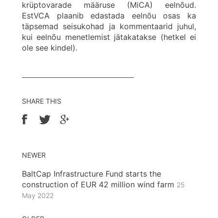
krüptovarade määruse (MiCA) eelnõud.
EstVCA plaanib edastada eelnõu osas ka
täpsemad seisukohad ja kommentaarid juhul,
kui eelnõu menetlemist jätakatakse (hetkel ei
ole see kindel).
SHARE THIS
NEWER
BaltCap Infrastructure Fund starts the
construction of EUR 42 million wind farm
25
May 2022