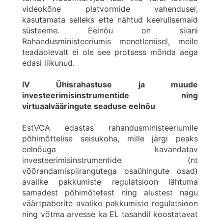
videokõne platvormide vahendusel,
kasutamata selleks ette nähtud keerulisemaid
süsteeme. Eelnõu on siiani
Rahandusministeeriumis menetlemisel, meile
teadaolevalt ei ole see protsess mõnda aega
edasi liikunud.
IV Ühisrahastuse ja muude
investeerimisinstrumentide ning
virtuaalvääringute seaduse eelnõu
EstVCA edastas rahandusministeeriumile
põhimõttelise seisukoha, mille järgi peaks
eelnõuga kavandatav
investeerimisinstrumentide (nt
võõrandamispiirangutega osaühingute osad)
avalike pakkumiste regulatsioon lähtuma
samadest põhimõtetest ning alustest nagu
väärtpaberite avalike pakkumiste regulatsioon
ning võtma arvesse ka EL tasandil koostatavat