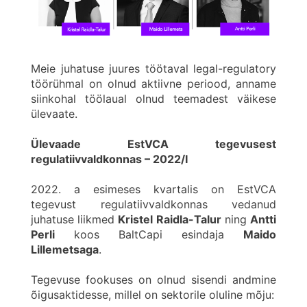
Meie juhatuse juures töötaval legal-regulatory
töörühmal on olnud aktiivne periood, anname
siinkohal töölaual olnud teemadest väikese
ülevaate.
Ülevaade EstVCA tegevusest
regulatiivvaldkonnas – 2022/I
2022. a esimeses kvartalis on EstVCA
tegevust regulatiivvaldkonnas vedanud
juhatuse liikmed
Kristel Raidla-Talur
ning
Antti
Perli
koos BaltCapi esindaja
Maido
Lillemetsaga
.
Tegevuse fookuses on olnud sisendi andmine
õigusaktidesse, millel on sektorile oluline mõju: