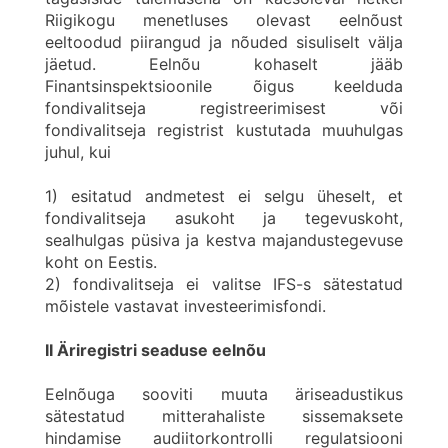
Riigikogu menetluses olevast eelnõust
eeltoodud piirangud ja nõuded sisuliselt välja
jäetud. Eelnõu kohaselt jääb
Finantsinspektsioonile õigus keelduda
fondivalitseja registreerimisest või
fondivalitseja registrist kustutada muuhulgas
juhul, kui
1) esitatud andmetest ei selgu üheselt, et
fondivalitseja asukoht ja tegevuskoht,
sealhulgas püsiva ja kestva majandustegevuse
koht on Eestis.
2) fondivalitseja ei valitse IFS-s sätestatud
mõistele vastavat investeerimisfondi.
II Äriregistri seaduse eelnõu
Eelnõuga sooviti muuta äriseadustikus
sätestatud mitterahaliste sissemaksete
hindamise audiitorkontrolli regulatsiooni