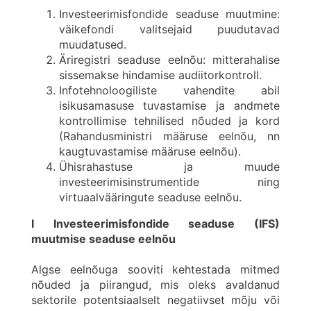
Investeerimisfondide seaduse muutmine:
väikefondi valitsejaid puudutavad
muudatused.
Äriregistri seaduse eelnõu: mitterahalise
sissemakse hindamise audiitorkontroll.
Infotehnoloogiliste vahendite abil
isikusamasuse tuvastamise ja andmete
kontrollimise tehnilised nõuded ja kord
(Rahandusministri määruse eelnõu, nn
kaugtuvastamise määruse eelnõu).
Ühisrahastuse ja muude
investeerimisinstrumentide ning
virtuaalvääringute seaduse eelnõu.
I Investeerimisfondide seaduse (IFS)
muutmise seaduse eelnõu
Algse eelnõuga sooviti kehtestada mitmed
nõuded ja piirangud, mis oleks avaldanud
sektorile potentsiaalselt negatiivset mõju või