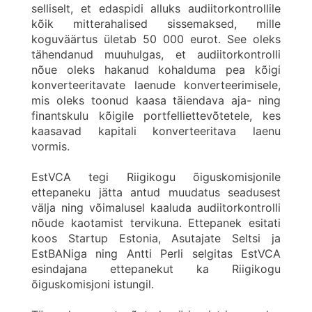
selliselt, et edaspidi alluks audiitorkontrollile
kõik mitterahalised sissemaksed, mille
koguväärtus ületab 50 000 eurot. See oleks
tähendanud muuhulgas, et audiitorkontrolli
nõue oleks hakanud kohalduma pea kõigi
konverteeritavate laenude konverteerimisele,
mis oleks toonud kaasa täiendava aja- ning
finantskulu kõigile portfelliettevõtetele, kes
kaasavad kapitali konverteeritava laenu
vormis.
EstVCA tegi Riigikogu õiguskomisjonile
ettepaneku jätta antud muudatus seadusest
välja ning võimalusel kaaluda audiitorkontrolli
nõude kaotamist tervikuna. Ettepanek esitati
koos Startup Estonia, Asutajate Seltsi ja
EstBANiga ning Antti Perli selgitas EstVCA
esindajana ettepanekut ka Riigikogu
õiguskomisjoni istungil.