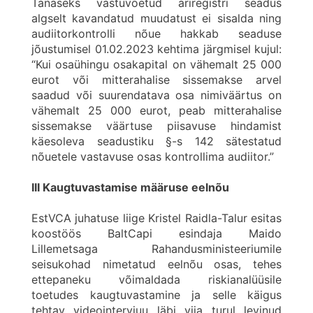
Tänaseks vastuvõetud äriregistri seadus
algselt kavandatud muudatust ei sisalda ning
audiitorkontrolli nõue hakkab seaduse
jõustumisel 01.02.2023 kehtima järgmisel kujul:
“Kui osaühingu osakapital on vähemalt 25 000
eurot või mitterahalise sissemakse arvel
saadud või suurendatava osa nimiväärtus on
vähemalt 25 000 eurot, peab mitterahalise
sissemakse väärtuse piisavuse hindamist
käesoleva seadustiku §-s 142 sätestatud
nõuetele vastavuse osas kontrollima audiitor.”
III Kaugtuvastamise määruse eelnõu
EstVCA juhatuse liige Kristel Raidla-Talur esitas
koostöös BaltCapi esindaja Maido
Lillemetsaga Rahandusministeeriumile
seisukohad nimetatud eelnõu osas, tehes
ettepaneku võimaldada riskianalüüsile
toetudes kaugtuvastamine ja selle käigus
tehtav videointervjuu läbi viia turul levinud