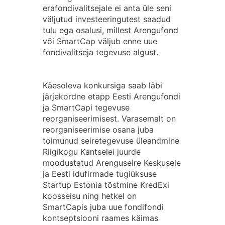
erafondivalitsejale ei anta üle seni
väljutud investeeringutest saadud
tulu ega osalusi, millest Arengufond
või SmartCap väljub enne uue
fondivalitseja tegevuse algust.
Käesoleva konkursiga saab läbi
järjekordne etapp Eesti Arengufondi
ja SmartCapi tegevuse
reorganiseerimisest. Varasemalt on
reorganiseerimise osana juba
toimunud seiretegevuse üleandmine
Riigikogu Kantselei juurde
moodustatud Arenguseire Keskusele
ja Eesti idufirmade tugiüksuse
Startup Estonia tõstmine KredExi
koosseisu ning hetkel on
SmartCapis juba uue fondifondi
kontseptsiooni raames käimas