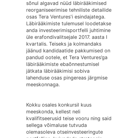
sõnul algavad nüüd läbirääkimised
reorganiseerimise tehniliste detailide
osas Tera Ventures'i esindajatega.
Läbirääkimiste tulemusel loodetakse
anda investeerimisportfelli juhtimine
üle erafondivalitsejale 2017. aasta I
kvartalis. Teiseks ja kolmandaks
jäänud kandidaatide pakkumised on
pandud ootele, et Tera Ventures’ga
läbirääkimiste ebaõnnestumisel
jätkata läbirääkimisi sobiva
lahenduse osas pingereas järgmise
meeskonnaga.
Kokku osales konkursil kuus
meeskonda, kellest neli
kvalifitseerusid teise vooru ning said
sellega võimaluse tutvuda
olemasoleva otseinvesteeringute