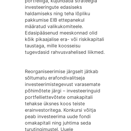
portfelliga, kujundada strateegia
investeeringute edasiseks
haldamiseks ning teha lõpliku
pakkumise EIB ettepanekul
määratud valikukomiteele.
Edasipääsenud meeskonnad olid
kõik pikaajalise era- või riskikapitali
taustaga, mille koosseisu
tugevdasid rahvusvahelised liikmed.
Reorganiseerimise järgselt jätkab
sõltumatu erafondivalitseja
investeerimistegevust varasemate
põhimõtete järgi – investeeringuid
portfelliettevõtete omakapitali
tehakse üksnes koos teiste
erainvestoritega. Konkursi võitja
peab investeerima uude fondi
omakapitali ning juhtima seda
turutingimustel. Uuele