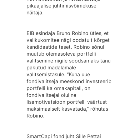
pikaajalise juhtimisvõimekuse
näitaja.
EIB esindaja Bruno Robino ütles, et
valikukomitee nägi oodatult kõrget
kandidaatide taset. Robino sõnul
muutub olemasoleva portfelli
valitsemine riigile soodsamaks tänu
pakutud madalamale
valitsemistasule. “Kuna uue
fondivalitseja meeskond investeerib
portfelli ka omakapitali, on
fondivalitsejal oluline
lisamotivatsioon portfelli väärtust
maksimaalselt kasvatada,” rõhutas
Robino.
SmartCapi fondijuht Sille Pettai