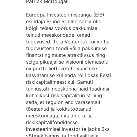
Patrick McDougall.
Euroopa Investeerimispanga (EIB)
esindaja Bruno Robino sõnul olid
kõigil teises voorus pakkumise
teinud meeskondadel omad
tugevused. Tera Ventures’i kui võitja
tugevustena toodi välja pakkumise
finantstingimuste atraktiivsus ning
selge pikaajalise visiooni olemasolu
nii portfelliettevõtete väärtuse
kasvatamise kui enda rolli osas Eesti
riskikapitalimaastikul. Samuti
tunnustati meeskonna häid teadmisi
kohalikust riskikapitaliturust ning
seda, et tegu on end varasemalt
tõestanud ja kokkutöötanud
meeskonnaga, mis on era- ja
riskikapitalifondidesse
investeerimisel investorite jaoks üks
võtmeküsimusi ja fondivalitseja