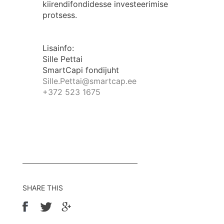
kiirendifondidesse investeerimise
protsess.
Lisainfo:
Sille Pettai
SmartCapi fondijuht
Sille.Pettai@smartcap.ee
+372 523 1675
SHARE THIS