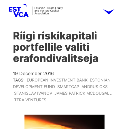
Riigi riskikapitali
portfellile valiti
erafondivalitseja
19 December 2016
TAGS:
EUROPEAN INVESTMENT BANK
ESTONIAN
DEVELOPMENT FUND
SMARTCAP
ANDRUS OKS
STANISLAV IVANOV
JAMES PATRICK MCDOUGALL
TERA VENTURES