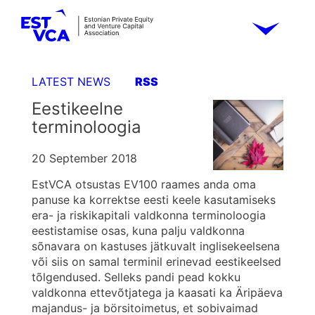
LATEST NEWS
RSS
Eestikeelne
terminoloogia
20 September 2018
EstVCA otsustas EV100 raames anda oma
panuse ka korrektse eesti keele kasutamiseks
era- ja riskikapitali valdkonna terminoloogia
eestistamise osas, kuna palju valdkonna
sõnavara on kastuses jätkuvalt inglisekeelsena
või siis on samal terminil erinevad eestikeelsed
tõlgendused. Selleks pandi pead kokku
valdkonna ettevõtjatega ja kaasati ka Äripäeva
majandus- ja börsitoimetus, et sobivaimad